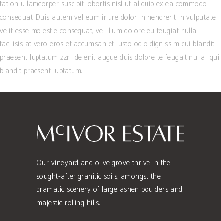
tation ullamcorper suscipit lobortis nisl ut aliquip ex ea commodo
consequat. Duis autem vel eum iriure dolor in hendrerit in vulputate
velit esse molestie consequat, vel illum dolore eu feugiat nulla
facilisis at vero eros et accumsan et iusto odio dignissim qui blandit
praesent luptatum zzril delenit augue duis dolore te feugait nulla qui
blandit praesent luptatum.
Our vineyard and olive grove thrive in the
sought-after granitic soils, amongst the
dramatic scenery of large ashen boulders and
majestic rolling hills.