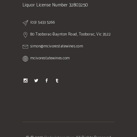
Liquor License Number 32803250
(03) 5433 5266
80 Tooborac-Baynton Road, Tooborac, Vic 3522
simon@mcivorestatewines.com
mcivorestatewines.com