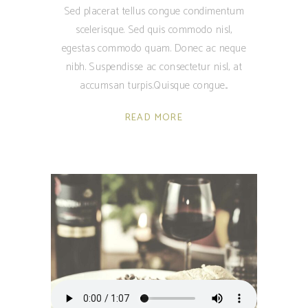
Sed placerat tellus congue condimentum
scelerisque. Sed quis commodo nisl,
egestas commodo quam. Donec ac neque
nibh. Suspendisse ac consectetur nisl, at
accumsan turpis.Quisque congue
READ MORE