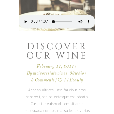
DISCOVER
OUR WINE
February 17, 2017
By
mcivorestatewines_08w5io
3 Comments
1
Beauty
Aenean ultrices justo faucibus eros
hendrerit, sed pellentesque est lobortis.
Curabitur euismod, sem sit amet
malesuada congue, massa lectus varius