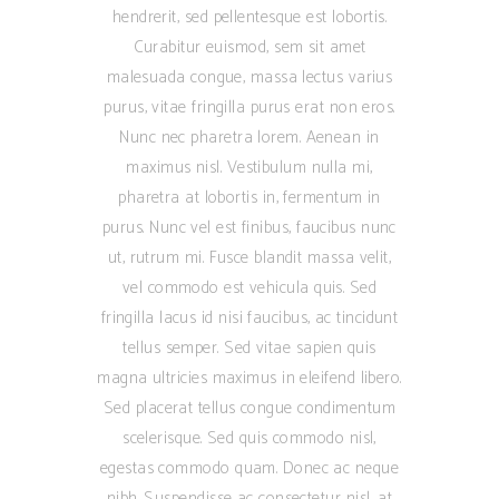
hendrerit, sed pellentesque est lobortis.
Curabitur euismod, sem sit amet
malesuada congue, massa lectus varius
purus, vitae fringilla purus erat non eros.
Nunc nec pharetra lorem. Aenean in
maximus nisl. Vestibulum nulla mi,
pharetra at lobortis in, fermentum in
purus. Nunc vel est finibus, faucibus nunc
ut, rutrum mi. Fusce blandit massa velit,
vel commodo est vehicula quis. Sed
fringilla lacus id nisi faucibus, ac tincidunt
tellus semper. Sed vitae sapien quis
magna ultricies maximus in eleifend libero.
Sed placerat tellus congue condimentum
scelerisque. Sed quis commodo nisl,
egestas commodo quam. Donec ac neque
nibh. Suspendisse ac consectetur nisl, at