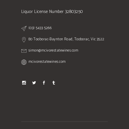
Liquor License Number 32803250
(03) 5433 5266
80 Tooborac-Baynton Road, Tooborac, Vic 3522
simon@mcivorestatewines.com
mcivorestatewines.com