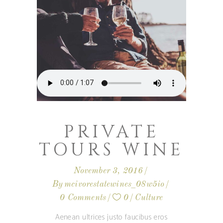
PRIVATE
TOURS WINE
November 3, 2016
By
mcivorestatewines_08w5io
0 Comments
0
Culture
Aenean ultrices justo faucibus eros