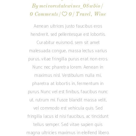
By
mcivorestatewines_08w5io
0 Comments
0
Travel
,
Wine
Aenean ultrices justo faucibus eros
hendrerit, sed pellentesque est lobortis.
Curabitur euismod, sem sit amet
malesuada congue, massa lectus varius
purus, vitae fringilla purus erat non eros.
Nunc nec pharetra lorem. Aenean in
maximus nisl. Vestibulum nulla mi,
pharetra at lobortis in, fermentum in
purus. Nunc vel est finibus, faucibus nunc
ut, rutrum mi. Fusce blandit massa velit,
vel commodo est vehicula quis. Sed
fringilla lacus id nisi faucibus, ac tincidunt
tellus semper. Sed vitae sapien quis
magna ultricies maximus in eleifend libero.