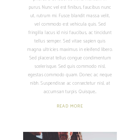
purus. Nunc vel est finibus, faucibus nunc
ut, rutrum mi. Fusce blandit massa velit,
vel commodo est vehicula quis. Sed
fringilla lacus id nisi faucibus, ac tincidunt
tellus semper. Sed vitae sapien quis
magna ultricies maximus in eleifend libero.
Sed placerat tellus congue condimentum
scelerisque. Sed quis commodo nisl,
egestas commodo quam. Donec ac neque
nibh. Suspendisse ac consectetur nisl, at
accumsan turpis. Quisque
READ MORE